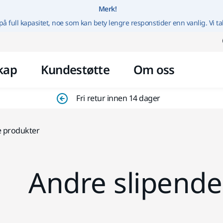
Gå til innhold
Merk!
på full kapasitet, noe som kan bety lengre responstider enn vanlig. Vi ta
kap
Kundestøtte
Om oss
Fri retur innen 14 dager
e produkter
Andre slipende