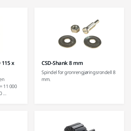
 115 x
CSD-Shank 8 mm
Spindel for gronrengjøringsrondell 8
den
mm.
= 11 000
...