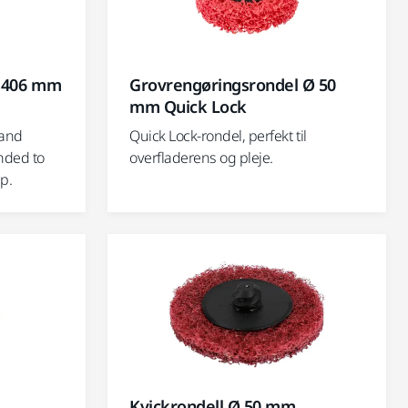
Ø 406 mm
Grovrengøringsrondel Ø 50
mm Quick Lock
 and
Quick Lock-rondel, perfekt til
nded to
overfladerens og pleje.
p.
Kvickrondell Ø 50 mm