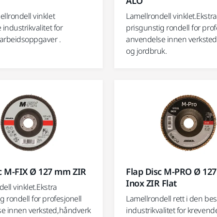
ALO
llrondell vinklet
Lamellrondell vinklet.Ekstra
 industrikvalitet for
prisgunstig rondell for prof
arbeidsoppgaver .
anvendelse innen verkste
og jordbruk.
sc M-FIX Ø 127 mm ZIR
Flap Disc M-PRO Ø 12
Inox ZIR Flat
ell vinklet.Ekstra
g rondell for profesjonell
Lamellrondell rett i den bes
e innen verksted,håndverk
industrikvalitet for krevend