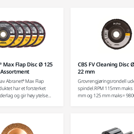
® Max Flap Disc Ø 125
CBS FV Cleaning Disc Ø
Assortment
22 mm
 av Abranet® Max Flap
Grovrengjøringsrondell u
duktet har et forsterket
spindel.RPM 115mm maks 
erlag og gir høy ytelse...
mm og 125 mm maks= 9800 