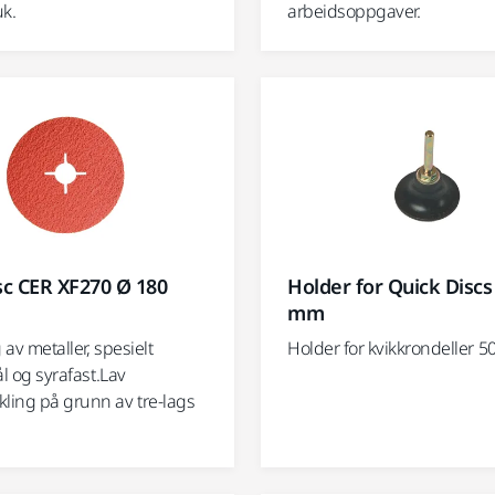
uk.
arbeidsoppgaver.
sc CER XF270 Ø 180
Holder for Quick Discs
mm
 av metaller, spesielt
Holder for kvikkrondeller 
tål og syrafast.Lav
kling på grunn av tre-lags