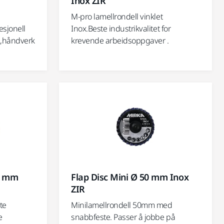
Inox ZIR
M-pro lamellrondell vinklet
esjonell
Inox.Beste industrikvalitet for
d,håndverk
krevende arbeidsoppgaver .
7 mm
Flap Disc Mini Ø 50 mm Inox
ZIR
te
Minilamellrondell 50mm med
e
snabbfeste. Passer å jobbe på