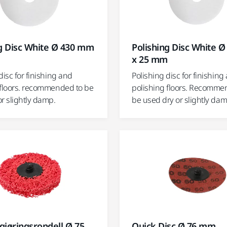
ng Disc White Ø 430 mm
Polishing Disc White 
m
x 25 mm
disc for finishing and
Polishing disc for finishing
 floors. recommended to be
polishing floors. Recomme
r slightly damp.
be used dry or slightly dam
jøringsrondell Ø 75
Quick Disc Ø 76 mm