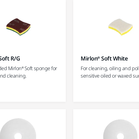
Soft R/G
Mirlon® Soft White
ded Mirlon® Soft sponge for
For cleaning, oiling and pol
nd cleaning.
sensitive oiled or waxed su