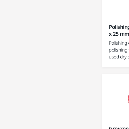
Polishi
x 25 m
Polishing 
polishing
used dry o
Grovreng