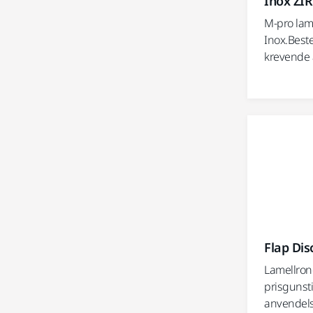
Inox ZIR
M-pro lame
Inox.Beste
krevende 
Flap Di
Lamellrond
prisgunsti
anvendels