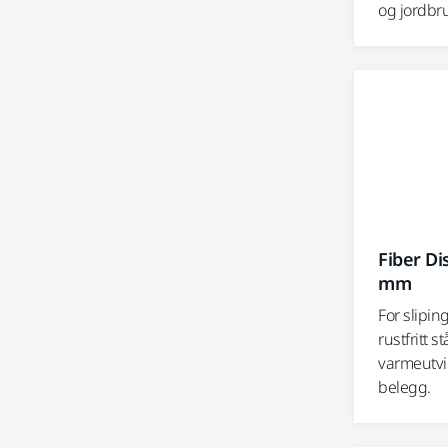
og jordbr
Fiber Di
mm
For sliping
rustfritt s
varmeutvi
belegg.