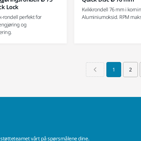
k Lock
Kvikkrondell 76 mm i kornin
-rondell perfekt for
Aluminiumoksid. RPM maks
rengjøring og
ering.
1
2
r støtteteamet vårt på spørsmålene dine.