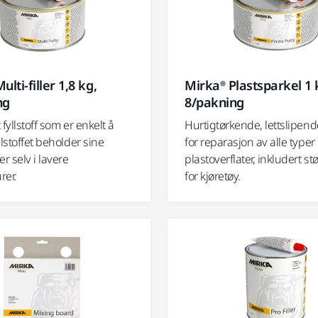
lti-filler 1,8 kg,
Mirka® Plastsparkel 1 
ng
8/pakning
 fyllstoff som er enkelt å
Hurtigtørkende, lettslipend
llstoffet beholder sine
for reparasjon av alle typer
 selv i lavere
plastoverflater, inkludert s
rer.
for kjøretøy.