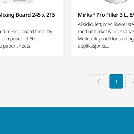
ixing Board 245 x 215
Mirka® Pro Filler 3 L, 
Allsidig, lett, men likevel st
ed mixing board for putty
med utmerket fyllingskapas
s, comprised of 60
Multifunksjonell for små og
e paper sheets.
applikasjoner,...
1