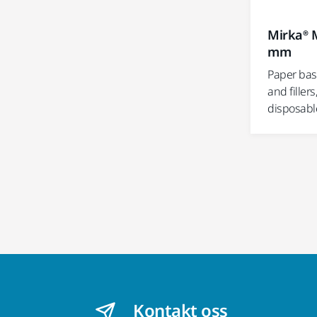
Mirka® M
mm
Paper bas
and filler
disposabl
Kontakt oss