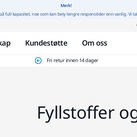
Gå til innhold
Merk!
på full kapasitet, noe som kan bety lengre responstider enn vanlig. Vi ta
kap
Kundestøtte
Om oss
Fri retur innen 14 dager
Fyllstoffer o