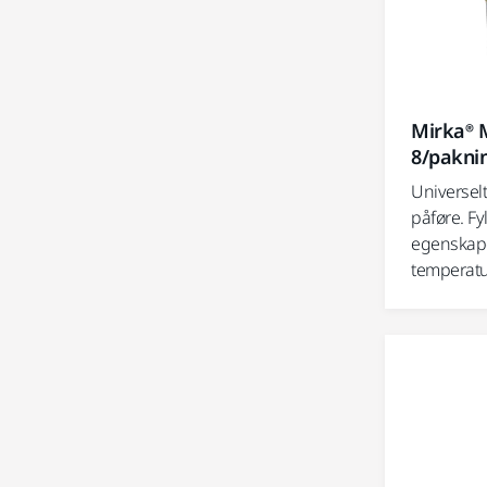
Mirka® Mu
8/pakni
Universelt
påføre. Fy
egenskaper
temperatu