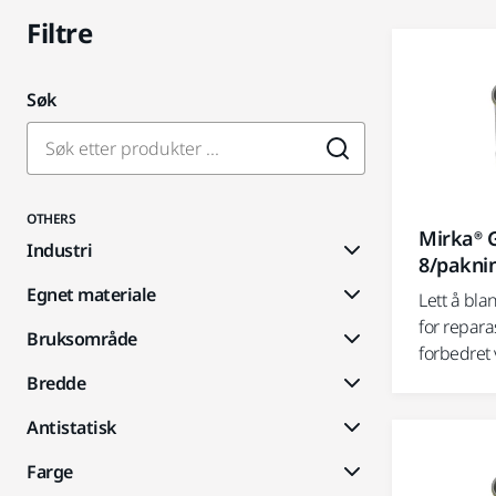
Filtre
Søk
OTHERS
Mirka® G
Industri
8/pakni
Egnet materiale
Lett å bla
for repara
Bruksområde
forbedret v
Bredde
Antistatisk
Farge