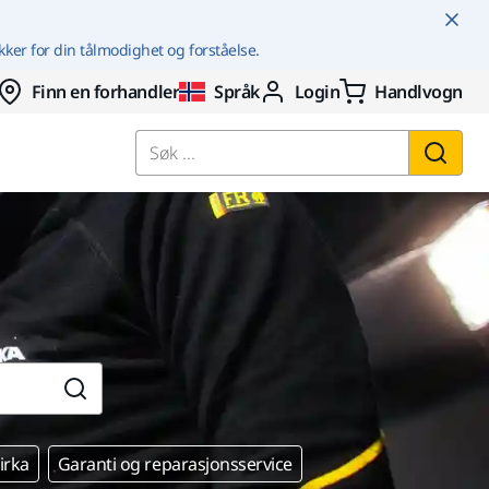
kker for din tålmodighet og forståelse.
Finn en forhandler
Språk
Login
Handlvogn
Søk ...
rka
Garanti og reparasjonsservice