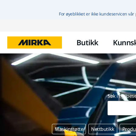
For øyeblikket er ikke kundeservicen vår 
Butikk
Kunns
Søk i hjelpes
Maskinstøtte
Nettbutikk
Produ