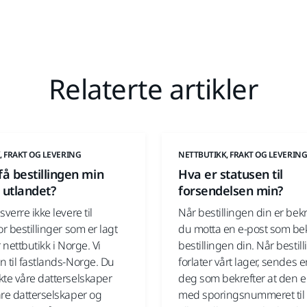
Relaterte artikler
, FRAKT OG LEVERING
NETTBUTIKK, FRAKT OG LEVERIN
få bestillingen min
Hva er statusen til
l utlandet?
forsendelsen min?
sverre ikke levere til
Når bestillingen din er bekre
or bestillinger som er lagt
du motta en e-post som bek
r nettbutikk i Norge. Vi
bestillingen din. Når bestil
 til fastlands-Norge. Du
forlater vårt lager, sendes en
kte våre datterselskaper
deg som bekrefter at den e
åre datterselskaper og
med sporingsnummeret til