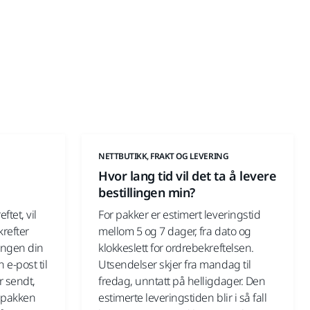
G
NETTBUTIKK, FRAKT OG LEVERING
Hvor lang tid vil det ta å levere
bestillingen min?
ftet, vil
For pakker er estimert leveringstid
refter
mellom 5 og 7 dager, fra dato og
lingen din
klokkeslett for ordrebekreftelsen.
 e-post til
Utsendelser skjer fra mandag til
r sendt,
fredag, unntatt på helligdager. Den
 pakken
estimerte leveringstiden blir i så fall