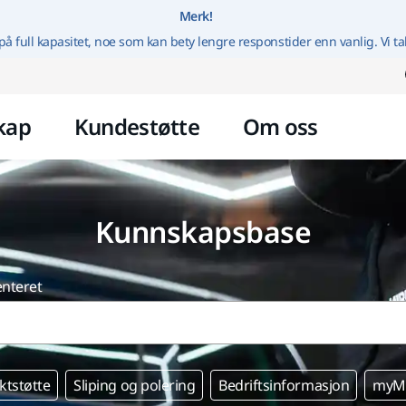
Gå til innhold
Merk!
på full kapasitet, noe som kan bety lengre responstider enn vanlig. Vi ta
kap
Kundestøtte
Om oss
Kunnskapsbase
enteret
ktstøtte
Sliping og polering
Bedriftsinformasjon
myMi