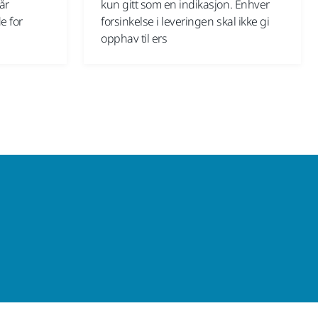
vår
kun gitt som en indikasjon. Enhver
e for
forsinkelse i leveringen skal ikke gi
opphav til ers