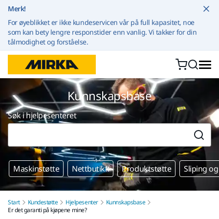
Gå til innhold
Merk!
For øyeblikket er ikke kundeservicen vår på full kapasitet, noe
som kan bety lengre responstider enn vanlig. Vi takker for din
tålmodighet og forståelse.
Kunnskapsbase
Søk i hjelpesenteret
Maskinstøtte
Nettbutikk
Produktstøtte
Sliping og
Start
Kundestøtte
Hjelpesenter
Kunnskapsbase
Er det garanti på kjøpene mine?