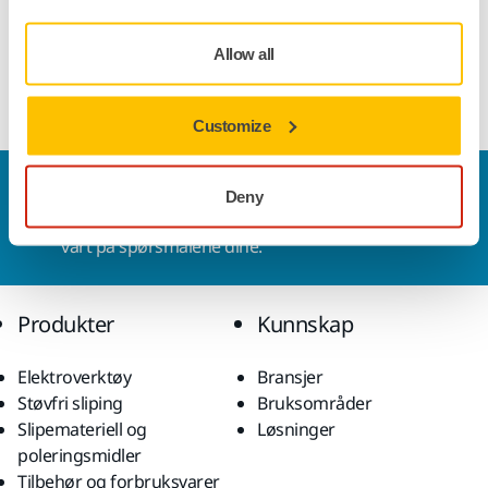
tilbake.
Allow all
Vise mer
Customize
Kontakt oss
Deny
Vil du vite mer?
Ta kontakt
, så svarer støtteteamet
vårt på spørsmålene dine.
Produkter
Kunnskap
Elektroverktøy
Bransjer
Støvfri sliping
Bruksområder
Slipemateriell og
Løsninger
poleringsmidler
Tilbehør og forbruksvarer