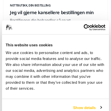
NETTBUTIKK, DIN BESTILLING
Jeg vil gjerne kansellere bestillingen min
Bestillingen din behandles så snart
netttransaksjonen er fullført. Du kan ikke endre eller
kansellere bestillingen din på Mirka nettbutikk. Men
hvis du er forbruker, har du angrerett. Når du har
mottatt bestillingen din, har du 14 dager på deg til å
This website uses cookies
returnere hele eller deler av den ved å kontakte v
We use cookies to personalise content and ads, to
provide social media features and to analyse our traffic.
We also share information about your use of our site with
our social media, advertising and analytics partners who
NETTBUTIKK, DIN BESTILLING
may combine it with other information that you’ve
Hvor lang tid tar det å få refusjon?
provided to them or that they’ve collected from your use
Vi vil foreta denne refusjonen med samme
of their services.
betalingsmåte som du brukte for den opprinnelige
transaksjonen. Du vil uansett ikke pådra deg noen
kostnader som følge av denne refusjonen. Vi kan
Show details
holde tilbake refusjonen til vi har mottatt varene