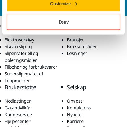
Customize
vårt på spørsmålene dine.
Deny
Produkter
Kunnskap
Elektroverktøy
Bransjer
Støvfri sliping
Bruksområder
Slipemateriell og
Løsninger
poleringsmidler
Tilbehør og forbruksvarer
Superslipemateriell
Toppmerker
Brukerstøtte
Selskap
Nedlastinger
Om oss
Garantivilkår
Kontakt oss
Kundeservice
Nyheter
Hjelpesenter
Karriere