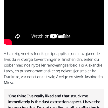
Å ha riktig verktøy for riktig slipeapplikasjon er avgjørende
hvis du vil overgå forventningene i finishen din, enten du
jobber med noe nytt eller renoveringsarbeid. For Alexandre
Lardy, en pusser, ornamentiker og dekorasjonsmaler fra
Frankrike, var det et enkelt valg å velge en støvfri løsning fra
Mirka.
'One thing I’ve really liked and that struck me
immediately is the dust extraction aspect.
I have the
impression that I’m not sanding at all, so effective is