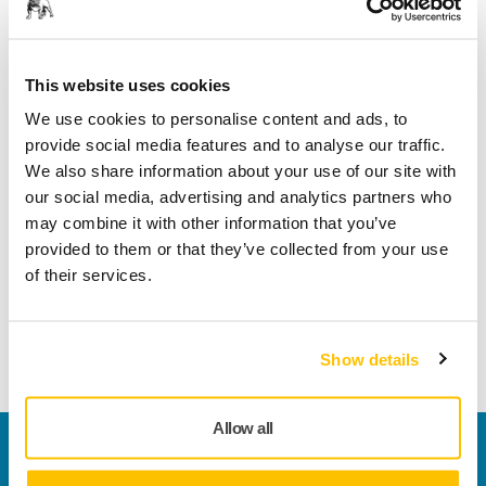
Er du lei av å se ut som en snømann når arbeidsdagen er
over? Prøv Mirkas støvfrie slipeløsninger og spar både tid og
This website uses cookies
penger. Sarah Hillberg fra Paint Pot Ladies fortalte oss hva
We use cookies to personalise content and ads, to
støvfri sliping betyr for henne.
provide social media features and to analyse our traffic.
We also share information about your use of our site with
"Det er bra for meg, og det er også bra for kundene mine, siden støv
our social media, advertising and analytics partners who
ikke havner i lungene våre."
may combine it with other information that you’ve
provided to them or that they’ve collected from your use
of their services.
Show details
Allow all
Kontakt oss
Vil du vite mer?
Ta kontakt
, så svarer støtteteamet