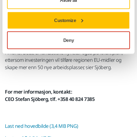
Allow all
Økt lokal sysselsetting
.
Anlegget omfatter 7000 m² og skal bygges på Mirkas
Customize
produksjonsområde i Jeppo. Anlegget er beregnet å være
klart for produksjon i slutten av 2025.
Deny
- Vi skriver nå historie ved å innføre en helt ny type industri i
Finland. Dette er fantastiske nyheter også på lokalt plan,
ettersom investeringen vil tilføre regionen EU-midler og
skape mer enn 50 nye arbeidsplasser, sier Sjöberg.
For mer informasjon, kontakt:
CEO Stefan Sjöberg, tlf. +358
40 824 7385
Last ned hovedbilde (3,4 MB PNG)