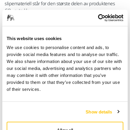
slipemateriell står for den største delen av produktenes
CO
-avtrykk.
2
- Den sirkulære håndteringen av slipekorn, som er utviklet i
vårt CIGMA-prosjekt, løser denne utfordringen ved at vi kan
gå fra ubrukte slipekorn til brukt slipemateriale samt
This website uses cookies
biprodukter som i dag kasseres, uttaler direktør for R&D,
We use cookies to personalise content and ads, to
Mats Sundell.
provide social media features and to analyse our traffic.
Mirka har forpliktet seg til å fremme en sirkeløkonomi, og ett
We also share information about your use of our site with
av Mirkas bærekraftsmål er å oppnå en sirkularitetsgrad på
our social media, advertising and analytics partners who
70 % for produktporteføljen innen 2035. CIGMA-
may combine it with other information that you’ve
investeringen er et viktig skritt mot dette målet.
provided to them or that they’ve collected from your use
of their services.
- Dette er et prosjekt som ikke bare fremskynder vårt grønne
skifte, men det øker også sirkulæringsgraden i hele
bransjen. Gjennom dette prosjektet vil Mirka kunne lede an i
Show details
slipemateriellindustrien ved å være det første selskapet som
leverer fullt ut sirkulære slipemateriale, fremhever Sjöberg.