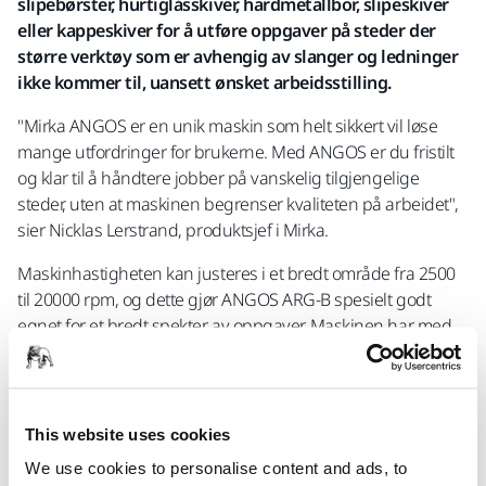
slipebørster, hurtiglåsskiver, hardmetallbor, slipeskiver
eller kappeskiver for å utføre oppgaver på steder der
større verktøy som er avhengig av slanger og ledninger
ikke kommer til, uansett ønsket arbeidsstilling.
"Mirka ANGOS er en unik maskin som helt sikkert vil løse
mange utfordringer for brukerne. Med ANGOS er du fristilt
og klar til å håndtere jobber på vanskelig tilgjengelige
steder, uten at maskinen begrenser kvaliteten på arbeidet",
sier Nicklas Lerstrand, produktsjef i Mirka.
Maskinhastigheten kan justeres i et bredt område fra 2500
til 20000 rpm, og dette gjør ANGOS ARG-B spesielt godt
egnet for et bredt spekter av oppgaver. Maskinen har med
sin vekt på bare 890 grams vekt et komfortabelt, balansert
og ergonomisk design. Mirka ANGOS leveres med to 5,0 Ah-
batterier for å redusere nedetiden til et minimum – bare skift
et fulladet batteri for å fortsette jobben. Med Bluetooth®
This website uses cookies
lavenergiteknologi kan ANGOS pares med et bredt utvalg av
We use cookies to personalise content and ads, to
enheter som støtter overvåking av eksponering for