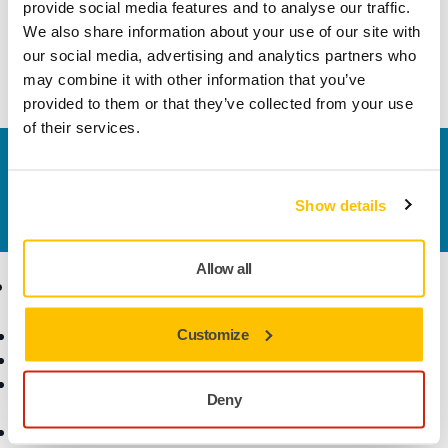
provide social media features and to analyse our traffic.
vibrasjoner.
We also share information about your use of our site with
our social media, advertising and analytics partners who
Les mer om Mirka® ANGOS
may combine it with other information that you’ve
provided to them or that they’ve collected from your use
of their services.
Kontakt oss
Vil du vite mer?
Ta kontakt
, så svarer støtteteamet
Show details
vårt på spørsmålene dine.
Allow all
Produkter
Kunnskap
Elektroverktøy
Customize
Bransjer
Støvfri sliping
Bruksområder
Slipemateriell og
Løsninger
Deny
poleringsmidler
Tilbehør og forbruksvarer