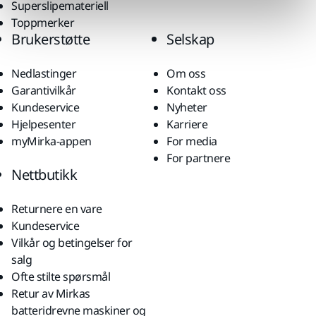
Superslipemateriell
Toppmerker
Brukerstøtte
Selskap
Nedlastinger
Om oss
Garantivilkår
Kontakt oss
Kundeservice
Nyheter
Hjelpesenter
Karriere
myMirka-appen
For media
For partnere
Nettbutikk
Returnere en vare
Kundeservice
Vilkår og betingelser for
salg
Ofte stilte spørsmål
Retur av Mirkas
batteridrevne maskiner og