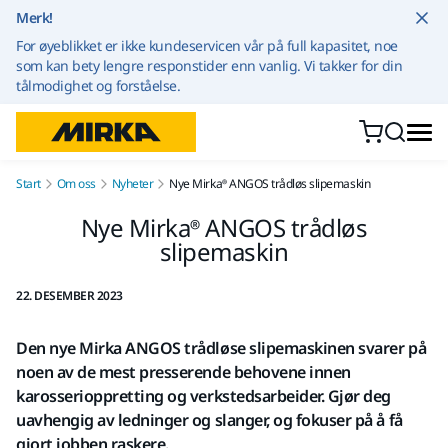
Gå til innhold
Merk!
For øyeblikket er ikke kundeservicen vår på full kapasitet, noe
som kan bety lengre responstider enn vanlig. Vi takker for din
tålmodighet og forståelse.
Start
Om oss
Nyheter
Nye Mirka® ANGOS trådløs slipemaskin
Nye Mirka® ANGOS trådløs
slipemaskin
22. DESEMBER 2023
Den nye Mirka ANGOS trådløse slipemaskinen svarer på
noen av de mest presserende behovene innen
karosserioppretting og verkstedsarbeider. Gjør deg
uavhengig av ledninger og slanger, og fokuser på å få
gjort jobben raskere.