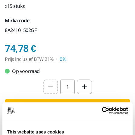
x15 stuks
Mirka code
8A24101502GF
Prijs inclusief BTW 2
74,78 €
Prijs inclusief
BTW
21%
0%
Op voorraad
Select quantity value
Toevoegen aan winkelwagen
SPECIAAL VOOR U
Levering in België
This website uses cookies