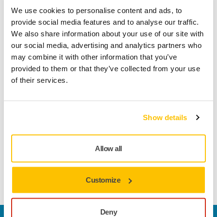
Geen verzendkosten bij bestellingen vanaf €50,- incl.
We use cookies to personalise content and ads, to
btw
provide social media features and to analyse our traffic.
We also share information about your use of our site with
Veilige betaling
our social media, advertising and analytics partners who
Track & Trace
may combine it with other information that you’ve
provided to them or that they’ve collected from your use
of their services.
Productinformatie
Show details
Technische details
Downloads
Allow all
Schuimproduct voor het verzorgen van krassen. Onderdeel
van het Mirka Golden Finish System - de snelle en
eenvoudige oplossing voor na het lakken.
Customize
Deny