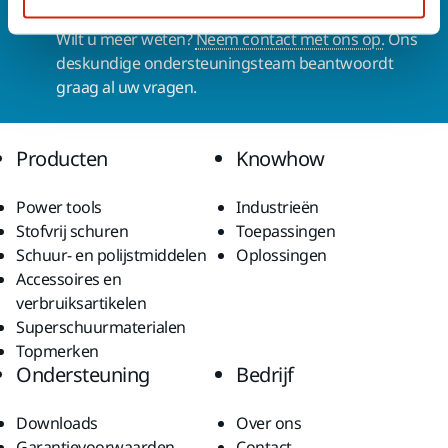
Contact us
Wilt u meer weten?
Neem contact met ons op.
Ons
deskundige ondersteuningsteam beantwoordt
graag al uw vragen.
Producten
Knowhow
Power tools
Industrieën
Stofvrij schuren
Toepassingen
Schuur- en polijstmiddelen
Oplossingen
Accessoires en
verbruiksartikelen
Superschuurmaterialen
Topmerken
Ondersteuning
Bedrijf
Downloads
Over ons
Garantievoorwaarden
Contact