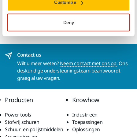
Customize
beschermpads, die tussen het steunplateau en de
schuurschijf worden geplaatst, moeten regelmatig worden
vervangen. De beschermpads verlengen de levensduur
Deny
van de steunschijf.
Contact us
Wilt u meer weten?
Neem contact met ons op.
Ons
deskundige ondersteuningsteam beantwoordt
graag al uw vragen.
Producten
Knowhow
Power tools
Industrieën
Stofvrij schuren
Toepassingen
Schuur- en polijstmiddelen
Oplossingen
Accessoires en