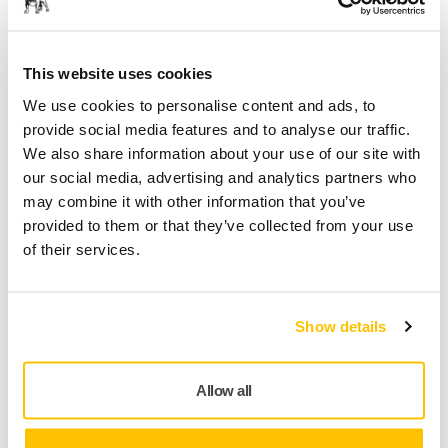
SPECIAAL VOOR U
Levering in België
Geen verzendkosten bij bestellingen vanaf €50,- incl.
This website uses cookies
btw
We use cookies to personalise content and ads, to
Veilige betaling
provide social media features and to analyse our traffic.
We also share information about your use of our site with
Track & Trace
our social media, advertising and analytics partners who
may combine it with other information that you’ve
provided to them or that they’ve collected from your use
of their services.
Productinformatie
Technische details
Downloads
Show details
beschermpad voor 77mm steunpads. Mirka's
beschermpads zijn ontworpen om de steunschijf te
Allow all
beschermen tegen slijtage wanneer er agressief en continu
geschuurd wordt met netproducten. Deze kosteneffectieve