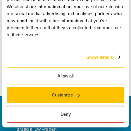
We also share information about your use of our site with
Track & Trace
our social media, advertising and analytics partners who
may combine it with other information that you’ve
provided to them or that they’ve collected from your use
Technische details
of their services.
Diameter
150 mm
Show details
Allow all
Customize
Contact us
Deny
Wilt u meer weten?
Neem contact met ons op.
Ons
deskundige ondersteuningsteam beantwoordt
graag al uw vragen.