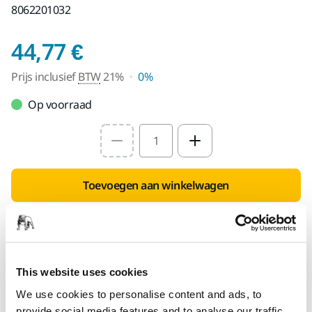
8062201032
Prijs inclusief BTW 2
44,77 €
Prijs inclusief
BTW
21%
0%
Op voorraad
Select quantity value
Toevoegen aan winkelwagen
SPECIAAL VOOR U
Levering in België
Geen verzendkosten bij bestellingen vanaf €50,- incl.
This website uses cookies
btw
We use cookies to personalise content and ads, to
Veilige betaling
provide social media features and to analyse our traffic.