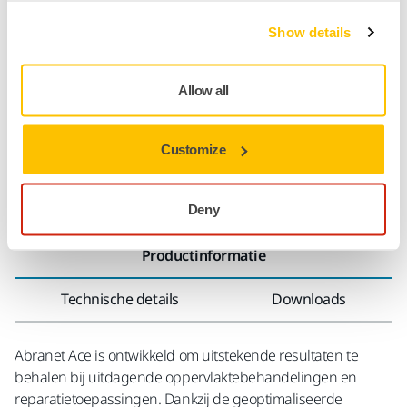
Show details
SPECIAAL VOOR U
Levering in Nederland
Geen verzendkosten bij bestellingen vanaf €49,90
Allow all
incl. btw
Veilige betaling
Customize
Track & Trace
Deny
Productinformatie
Technische details
Downloads
Abranet Ace is ontwikkeld om uitstekende resultaten te
behalen bij uitdagende oppervlaktebehandelingen en
reparatietoepassingen. Dankzij de geoptimaliseerde