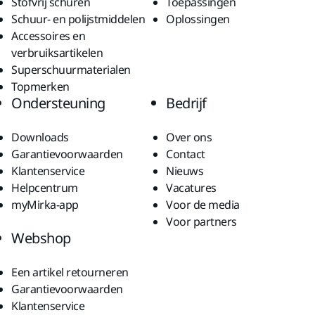
Stofvrij schuren
Toepassingen
Schuur- en polijstmiddelen
Oplossingen
Accessoires en
verbruiksartikelen
Superschuurmaterialen
Topmerken
Ondersteuning
Bedrijf
Downloads
Over ons
Garantievoorwaarden
Contact
Klantenservice
Nieuws
Helpcentrum
Vacatures
myMirka-app
Voor de media
Voor partners
Webshop
Een artikel retourneren
Garantievoorwaarden
Klantenservice