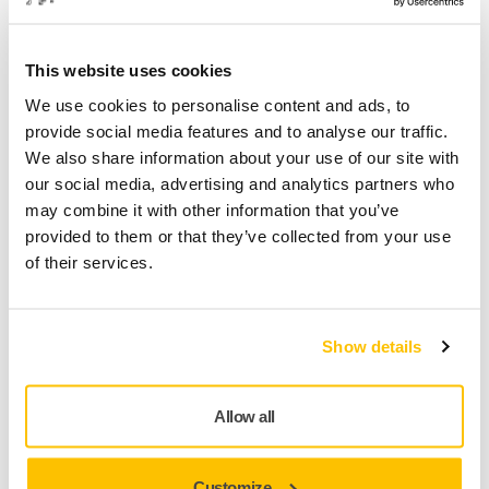
This website uses cookies
We use cookies to personalise content and ads, to
provide social media features and to analyse our traffic.
We also share information about your use of our site with
our social media, advertising and analytics partners who
may combine it with other information that you’ve
provided to them or that they’ve collected from your use
of their services.
Het Mirka SHAPE-ecosystem is een initiatief onder leiding
Show details
van Mirka in samenwerking met Business Finland om een
duurzame transformatie teweeg te brengen in de
maakindustrie. De focus ligt op het verlengen van de
Allow all
levenscyclus van producten door middel van circulaire
economiepraktijken, duurzame materialen, herfabricage en
Customize