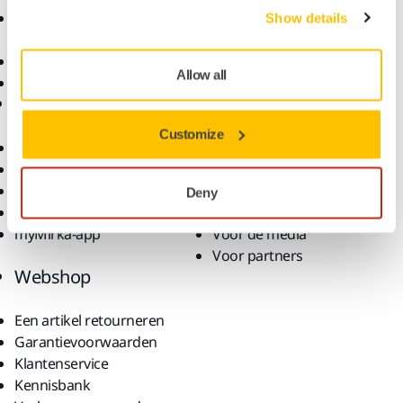
Accessoires en
Show details
verbruiksartikelen
Superschuurmaterialen
Allow all
Topmerken
Ondersteuning
Bedrijf
Customize
Downloads
Over ons
Garantievoorwaarden
Contact
Klantenservice
Nieuws
Deny
Helpcentrum
Vacatures
myMirka-app
Voor de media
Voor partners
Webshop
Een artikel retourneren
Garantievoorwaarden
Klantenservice
Kennisbank