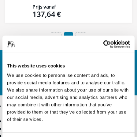
Prijs vanaf
137,64 €
1
Contact
This website uses cookies
Wilt u meer weten?
Neem contact met ons op.
Ons
We use cookies to personalise content and ads, to
deskundige ondersteuningsteam beantwoordt
provide social media features and to analyse our traffic.
graag al uw vragen.
We also share information about your use of our site with
our social media, advertising and analytics partners who
may combine it with other information that you’ve
Producten
Knowhow
provided to them or that they’ve collected from your use
of their services.
Power tools
Industrieën
Stofvrij schuren
Toepassingen
Schuur- en polijstmiddelen
Oplossingen