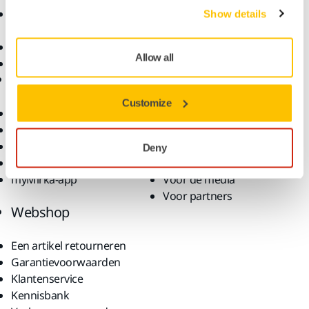
Accessoires en
Show details
verbruiksartikelen
Superschuurmaterialen
Allow all
Topmerken
Ondersteuning
Bedrijf
Customize
Downloads
Over ons
Garantievoorwaarden
Contact
Klantenservice
Nieuws
Deny
Helpcentrum
Vacatures
myMirka-app
Voor de media
Voor partners
Webshop
Een artikel retourneren
Garantievoorwaarden
Klantenservice
Kennisbank