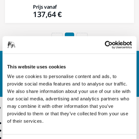
Prijs vanaf
137,64 €
1
Contact
This website uses cookies
Wilt u meer weten?
Neem contact met ons op.
Ons
We use cookies to personalise content and ads, to
deskundige ondersteuningsteam beantwoordt
provide social media features and to analyse our traffic.
graag al uw vragen.
We also share information about your use of our site with
our social media, advertising and analytics partners who
may combine it with other information that you’ve
Producten
Knowhow
provided to them or that they’ve collected from your use
of their services.
Power tools
Industrieën
Stofvrij schuren
Toepassingen
Schuur- en polijstmiddelen
Oplossingen