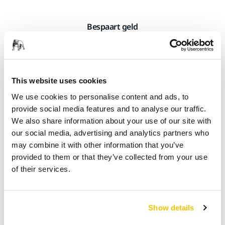
Bespaart geld
Verwijdert de kras, het is niet nodig om het
scherm te vervangen
This website uses cookies
We use cookies to personalise content and ads, to
provide social media features and to analyse our traffic.
We also share information about your use of our site with
our social media, advertising and analytics partners who
may combine it with other information that you’ve
provided to them or that they’ve collected from your use
Een permanente oplossing
of their services.
Herstelt het oppervlak, vult niet alleen tijdelijk
de krassen op
Show details