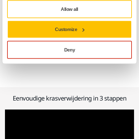
Allow all
Customize
Consistent proces
Makkelijk te leren en over te nemen proces
Deny
Eenvoudige krasverwijdering in 3 stappen