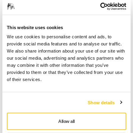
This website uses cookies
We use cookies to personalise content and ads, to
provide social media features and to analyse our traffic.
We also share information about your use of our site with
our social media, advertising and analytics partners who
may combine it with other information that you’ve
provided to them or that they’ve collected from your use
Een schonere werkplaats betekent gezondere werknemers
of their services.
en een prettigere werkomgeving. Marc Milot, manager bij
Fix Auto, is blij dat de werkplaatsen van het
carrosseriebedrijf nu stofvrij zijn.
Show details
"Het is veruit een van de beste investeringen die we
ooit hebben gedaan. We hebben onze uitgaven aan
Allow all
schuurmaterialen kunnen verlagen. Ze gaan iets