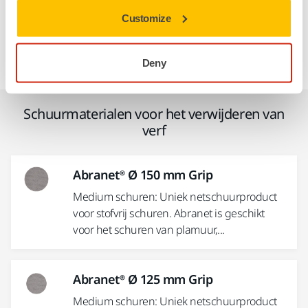
langer mee. De stofafzuigsystemen werken
Customize
geweldig. Over het geheel genomen is iedereen erg
enthousiast en blij niet elke dag helemaal onder het
stof te zitten."
Deny
Schuurmaterialen voor het verwijderen van
verf
Abranet® Ø 150 mm Grip
Medium schuren: Uniek netschuurproduct
voor stofvrij schuren. Abranet is geschikt
voor het schuren van plamuur,...
Abranet® Ø 125 mm Grip
Medium schuren: Uniek netschuurproduct