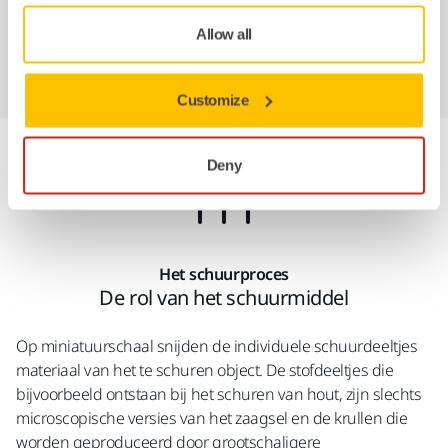
flexibiliteit (of stijfheid) van het backing-materiaal en de
Allow all
geschiktheid voor droog of nat schuren een rol.
Customize
Deny
Het schuurproces
De rol van het schuurmiddel
Op miniatuurschaal snijden de individuele schuurdeeltjes
materiaal van het te schuren object. De stofdeeltjes die
bijvoorbeeld ontstaan bij het schuren van hout, zijn slechts
microscopische versies van het zaagsel en de krullen die
worden geproduceerd door grootschaligere