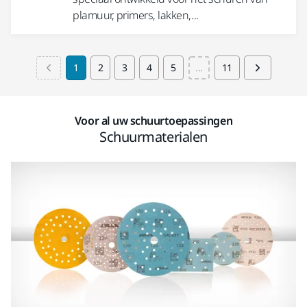
plamuur, primers, lakken,...
1
2
3
4
5
...
11
Voor al uw schuurtoepassingen
Schuurmaterialen