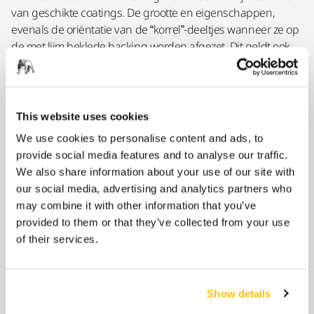
van geschikte coatings. De grootte en eigenschappen,
evenals de oriëntatie van de “korrel”-deeltjes wanneer ze op
de met lijm beklede backing worden afgezet. Dit geldt ook
voor de eigenschappen van de lijm en de
backingmaterialen zelf. Het zijn deze factoren die een rol
spelen bij de productie van geschikte coatings.
This website uses cookies
Als materiaal worden gewoonlijk korrels van
We use cookies to personalise content and ads, to
aluminiumoxide en siliciumcarbide gebruikt. Daarbij wordt
provide social media features and to analyse our traffic.
harslijm gebruikt om die korrels aan het backing-papier te
We also share information about your use of our site with
hechten. Het scala aan materialen, situaties en
our social media, advertising and analytics partners who
omstandigheden op de werkplek waar geschuurd moet
may combine it with other information that you’ve
worden, komt overeen met het grote aanbod aan flexibele
provided to them or that they’ve collected from your use
schuurmaterialen die beschikbaar zijn om het werk uit te
of their services.
voeren. Ze hebben elk een unieke combinatie van
materialen: de grootte van de korrels en een open of
gesloten laag. Ook belangrijk is hoe dicht de korrels naast
elkaar zijn aangebracht. En of er een stearaatcoating die
Show details
voor smering zorgt en verstopping voorkomt. Ook spelen de