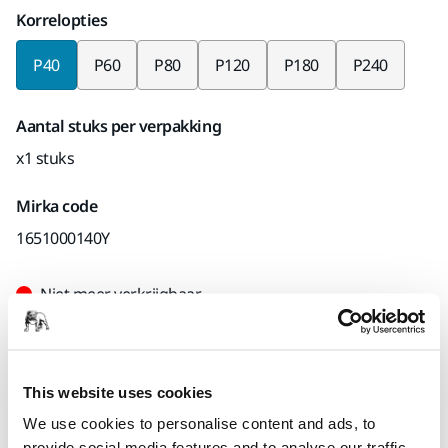
Korrelopties
P40
P60
P80
P120
P180
P240
Aantal stuks per verpakking
x1 stuks
Mirka code
1651000140Y
Niet meer verkrijgbaar
Dit product is niet beschikbaar voor aankoop
op mirka.com. Als u geïnteresseerd bent in dit
This website uses cookies
product, kunt u contact opnemen met onze
We use cookies to personalise content and ads, to
klantenservice voor meer informatie of de
provide social media features and to analyse our traffic.