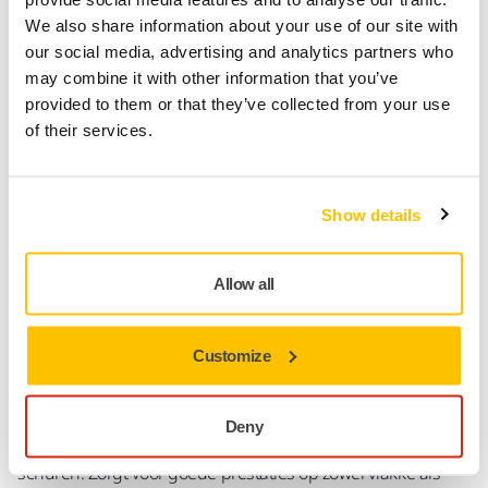
dichtstbijzijnde reseller vinden.
We also share information about your use of our site with
our social media, advertising and analytics partners who
may combine it with other information that you’ve
Contact opnemen met de klantenservice
provided to them or that they’ve collected from your use
of their services.
Productinformatie
Show details
Technische details
Allow all
Een duurzaam allround schuurmiddel. De sterke papieren
drager die bestand is tegen slijtage maakt dit schuurmiddel
Customize
geschikt voor zowel hand- als machinaal schuren. De
scherpe aluminium korrel en semi open coating zorgen
ervoor dat het goed presteert op een veelheid van
Deny
toepassingen van verf strippen en plamuren tot hout
schuren. Zorgt voor goede prestaties op zowel vlakke als