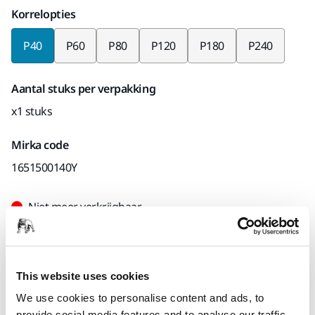
Korrelopties
P40
P60
P80
P120
P180
P240
Aantal stuks per verpakking
x1 stuks
Mirka code
1651500140Y
Niet meer verkrijgbaar
Dit product is niet beschikbaar voor aankoop
op mirka.com. Als u geïnteresseerd bent in dit
This website uses cookies
product, kunt u contact opnemen met onze
We use cookies to personalise content and ads, to
klantenservice voor meer informatie of de
provide social media features and to analyse our traffic.