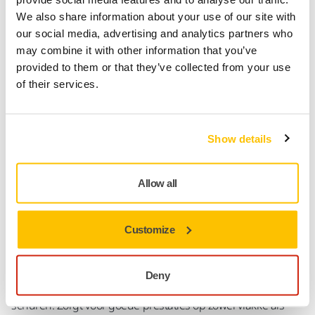
dichtstbijzijnde reseller vinden.
We also share information about your use of our site with
our social media, advertising and analytics partners who
may combine it with other information that you’ve
Contact opnemen met de klantenservice
provided to them or that they’ve collected from your use
of their services.
Productinformatie
Show details
Technische details
Allow all
Een duurzaam allround schuurmiddel. De sterke papieren
drager die bestand is tegen slijtage maakt dit schuurmiddel
Customize
geschikt voor zowel hand- als machinaal schuren. De
scherpe aluminium korrel en semi open coating zorgen
ervoor dat het goed presteert op een veelheid van
Deny
toepassingen van verf strippen en plamuren tot hout
schuren. Zorgt voor goede prestaties op zowel vlakke als