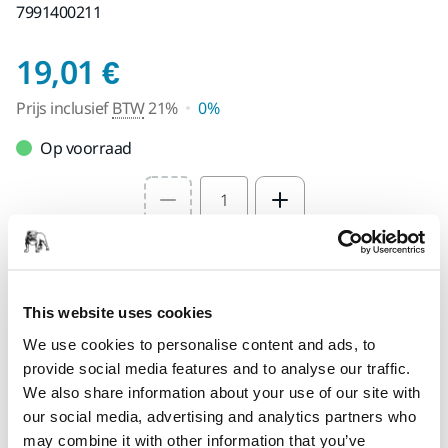
7991400211
Prijs inclusief BTW 2
19,01 €
Prijs inclusief
BTW
21%
0%
Op voorraad
Select quantity value
Toevoegen aan winkelwagen
This website uses cookies
SPECIAAL VOOR U
We use cookies to personalise content and ads, to
Levering in Nederland
provide social media features and to analyse our traffic.
Geen verzendkosten bij bestellingen vanaf €49,90
We also share information about your use of our site with
incl. btw
our social media, advertising and analytics partners who
Veilige betaling
may combine it with other information that you’ve