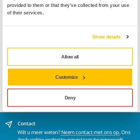
provided to them or that they’ve collected from your use
Track & Trace
of their services.
Productinformatie
Show details
Technische details
Allow all
This grey colored cleaning cloth is gentle to the surface and
Customize
leaves less scratch marks. It has a very good absorption
capability and glides smoothly on the surface with very low
friction.
Deny
Contact
Wilt u meer weten?
Neem contact met ons op.
Ons
deskundige ondersteuningsteam beantwoordt