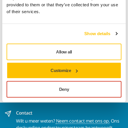
provided to them or that they’ve collected from your use
of their services.
Productinformatie
Zwarte controlepoeder voor gebruik op lichte oppervlakken.
Show details
Controlepoeder met uitstekende dekkende eigenschappen.
Het poeder maakt alle onvolkomenheden en krassen
zichtbaar. Dit unieke product zorgt voor een gelijkmatige
Allow all
poederlaag. De controlepoeder heeft flexibele randen,
waardoor hij gemakkelijk te gebruiken is op gebogen
Customize
oppervlakken. Een geweldig hulpmiddel om de gebruiker
door het schuurproces te begeleiden en een perfect
resultaat te bereiken.
Deny
Contact
Wilt u meer weten?
Neem contact met ons op.
Ons
deskundige ondersteuningsteam beantwoordt