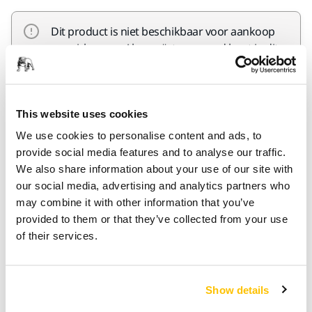
Dit product is niet beschikbaar voor aankoop
op mirka.com. Als u geïnteresseerd bent in dit
product, kunt u contact opnemen met onze
klantenservice voor meer informatie of de
dichtstbijzijnde reseller vinden.
This website uses cookies
We use cookies to personalise content and ads, to
Contact opnemen met de klantenservice
provide social media features and to analyse our traffic.
We also share information about your use of our site with
our social media, advertising and analytics partners who
may combine it with other information that you’ve
Productinformatie
provided to them or that they’ve collected from your use
of their services.
Technische details
Show details
Mirka M-PRO lamellenschijf 180 mm Inox met
zirkoniumkorrel voor veeleisende toepassingen.