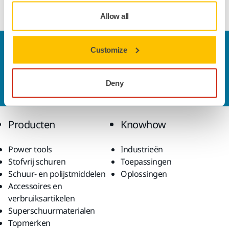
Allow all
Contact
Customize
Wilt u meer weten?
Neem contact met ons op.
Ons
deskundige ondersteuningsteam beantwoordt
Deny
graag al uw vragen.
Producten
Knowhow
Power tools
Industrieën
Stofvrij schuren
Toepassingen
Schuur- en polijstmiddelen
Oplossingen
Accessoires en
verbruiksartikelen
Superschuurmaterialen
Topmerken