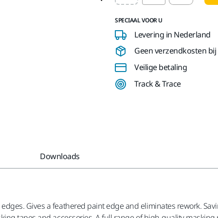
SPECIAAL VOOR U
Levering in Nederland
Geen verzendkosten bij b
Veilige betaling
Track & Trace
Downloads
dges. Gives a feathered paint edge and eliminates rework. Savi
ing tapes and accessories. A full range of high-quality masking 