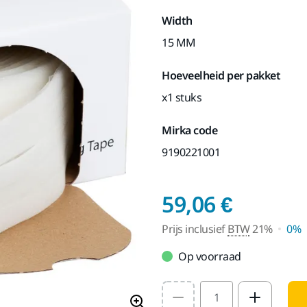
Width
15 MM
Hoeveelheid per pakket
x1 stuks
Mirka code
9190221001
Prijs i
59,06 €
Prijs inclusief
BTW
21%
0%
Op voorraad
Select quantity value