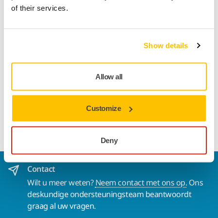
of their services.
Productinformatie
Technische details
Show details
Dit product kan op de Mirka slangenwagen worden
Allow all
gemonteerd en maakt het mogelijk om handiger te werken.
Door de slangarm te gebruiken, zorgt de gebruiker ervoor
Customize
dat de slang van bovenaf komt en verkleint hij het risico dat
de slang het werkstuk beschadigt.
Deny
Contact
Wilt u meer weten?
Neem contact met ons op.
Ons
deskundige ondersteuningsteam beantwoordt
graag al uw vragen.