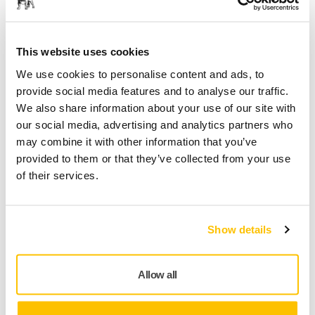
Select quantity value
Toevoegen aan winkelwagen
This website uses cookies
We use cookies to personalise content and ads, to
SPECIAAL VOOR U
provide social media features and to analyse our traffic.
Levering in Nederland
We also share information about your use of our site with
our social media, advertising and analytics partners who
Geen verzendkosten bij bestellingen vanaf €49,90
may combine it with other information that you’ve
incl. btw
provided to them or that they’ve collected from your use
Veilige betaling
of their services.
Track & Trace
Show details
Productinformatie
Allow all
Technische details
Downloads