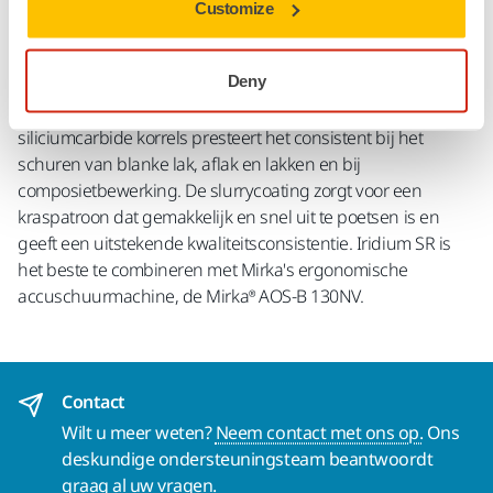
Customize
De Iridium SR is een premium fijnschuurmiddel gericht op
de fijnste afwerkingsstadia van autoreparatielakken en
Deny
botsingsreparatie, evenals de productie van voertuigen en
transport. Met een stabiele en robuuste drager en efficiënte
siliciumcarbide korrels presteert het consistent bij het
schuren van blanke lak, aflak en lakken en bij
composietbewerking. De slurrycoating zorgt voor een
kraspatroon dat gemakkelijk en snel uit te poetsen is en
geeft een uitstekende kwaliteitsconsistentie. Iridium SR is
het beste te combineren met Mirka's ergonomische
accuschuurmachine, de Mirka® AOS-B 130NV.
Contact
Wilt u meer weten?
Neem contact met ons op.
Ons
deskundige ondersteuningsteam beantwoordt
graag al uw vragen.