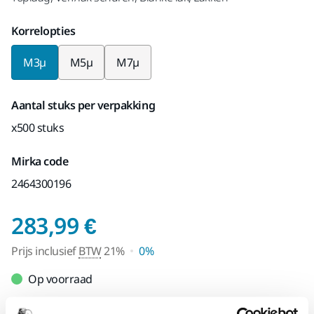
Korrelopties
M3µ
M5µ
M7µ
Aantal stuks per verpakking
x500 stuks
Mirka code
2464300196
Prijs inclusief BTW 
283,99 €
Prijs inclusief
BTW
21%
0%
Op voorraad