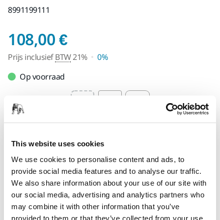
8991199111
Prijs inclusief BTW 
108,00 €
Prijs inclusief
BTW
21%
0%
Op voorraad
Select quantity value
Toevoegen aan winkelwagen
This website uses cookies
We use cookies to personalise content and ads, to
SPECIAAL VOOR U
provide social media features and to analyse our traffic.
Levering in Nederland
We also share information about your use of our site with
Geen verzendkosten bij bestellingen vanaf €49,90
our social media, advertising and analytics partners who
incl. btw
may combine it with other information that you’ve
provided to them or that they’ve collected from your use
Veilige betaling