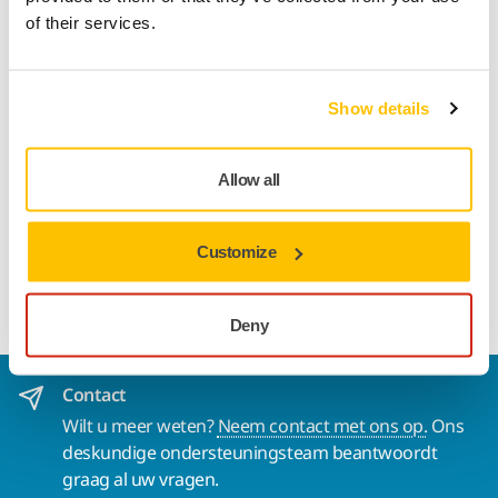
of their services.
Track & Trace
Show details
Productinformatie
Allow all
Easy-to-use, flexible belt with two pockets; the smaller
pocket perfectly fits a cordless sander and the larger pocket
Customize
can be used for accessories, such as microfibre cloths and a
Polarshine bottle. The belt clips are covered with fabric.
Deny
Contact
Wilt u meer weten?
Neem contact met ons op.
Ons
deskundige ondersteuningsteam beantwoordt
graag al uw vragen.