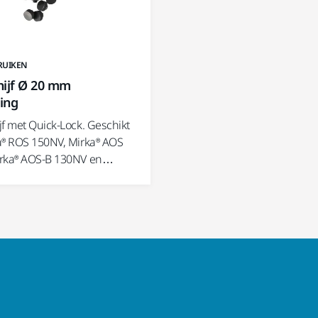
RUIKEN
hijf Ø 20 mm
ting
jf met Quick-Lock. Geschikt
a® ROS 150NV, Mirka® AOS
irka® AOS-B 130NV en…