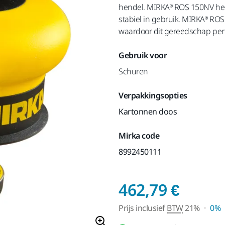
hendel. MIRKA® ROS 150NV heeft
stabiel in gebruik. MIRKA® RO
waardoor dit gereedschap perf
Gebruik voor
Schuren
Verpakkingsopties
Kartonnen doos
Mirka code
8992450111
Prijs 
462,79 €
Prijs inclusief
BTW
21%
0%