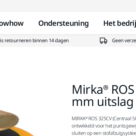
Doorgaan naar inhoud
owhow
Ondersteuning
Het bedrij
is retourneren binnen 14 dagen
Geen verzen
Mirka® ROS
mm uitslag
MIRKA® ROS 325CV (Centraal St
ontwikkeld voor het puntsgewi
sluiten op een stofafzuigsyste