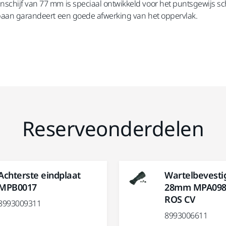
schijf van 77 mm is speciaal ontwikkeld voor het puntsgewijs s
 baan garandeert een goede afwerking van het oppervlak.
Reserveonderdelen
Achterste eindplaat
Wartelbevesti
MPB0017
28mm MPA098
ROS CV
8993009311
8993006611