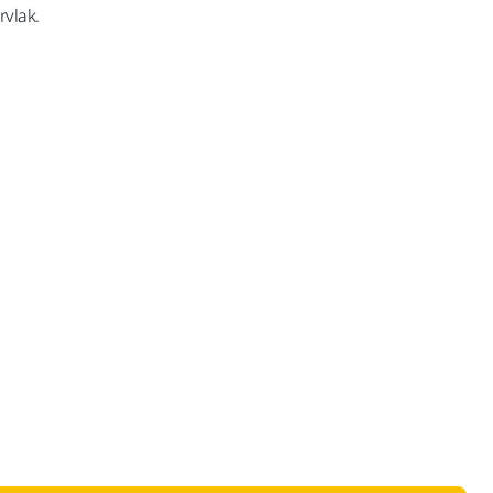
vlak.
inclusief BTW 21%