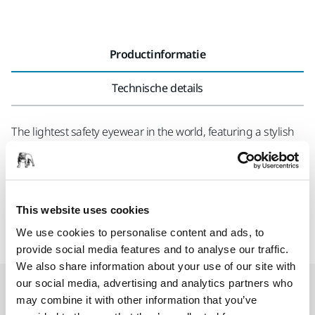
Productinformatie
Technische details
The lightest safety eyewear in the world, featuring a stylish
design and narrow sidepieces. Weight 15,8g.
The lenses have a coating that prevents them from fogging
and protects against scratches. UV 385 protection. Complies
with EN 166, class 1FTN.
This website uses cookies
We use cookies to personalise content and ads, to
provide social media features and to analyse our traffic.
We also share information about your use of our site with
our social media, advertising and analytics partners who
Verwante producten
may combine it with other information that you’ve