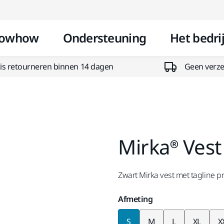
Doorgaan naar inhoud
owhow
Ondersteuning
Het bedrij
is retourneren binnen 14 dagen
Geen verzen
Mirka® Vest
Zwart Mirka vest met tagline pr
Afmeting
S
M
L
XL
X