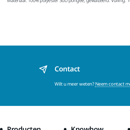
Materiaal: 100% polyester 30D pongee, gewatteerd. Vulling: 1
Contact
Wilt u meer weten?
Neem contact me
Producten
Knowhow