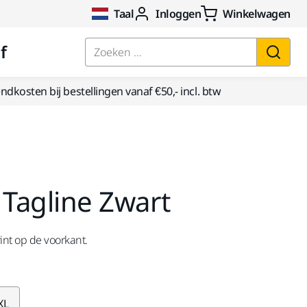
Taal
Inloggen
Winkelwagen
f
Zoeken ...
dkosten bij bestellingen vanaf €50,- incl. btw
 Tagline Zwart
int op de voorkant.
XL