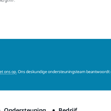
40 gr/m².
t ons op.
Ons deskundige ondersteuningsteam beantwoordt g
Ondersteuning
Bedrijf