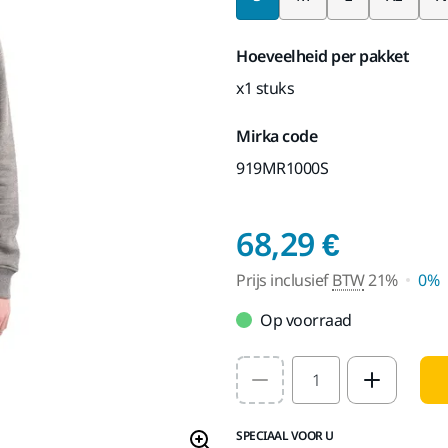
Hoeveelheid per pakket
x1 stuks
Mirka code
919MR1000S
Prijs i
68,29 €
Prijs inclusief
BTW
21%
0%
Op voorraad
Select quantity value
SPECIAAL VOOR U