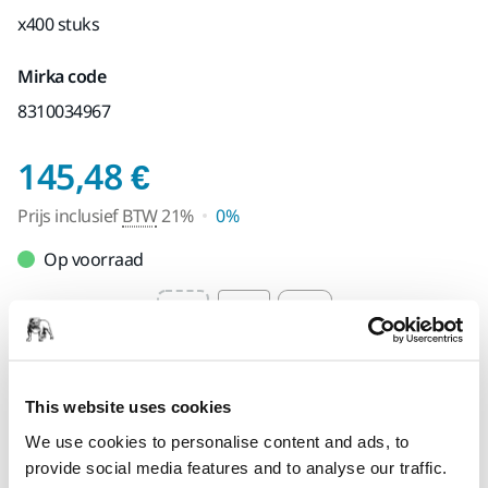
x400 stuks
Mirka code
8310034967
Prijs inclusief BTW 
145,48 €
Prijs inclusief
BTW
21%
0%
Op voorraad
Select quantity value
Toevoegen aan winkelwagen
This website uses cookies
We use cookies to personalise content and ads, to
SPECIAAL VOOR U
provide social media features and to analyse our traffic.
Levering in Nederland