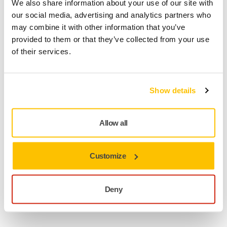
We also share information about your use of our site with
Geen verzendkosten bij bestellingen vanaf €49,90
our social media, advertising and analytics partners who
incl. btw
may combine it with other information that you’ve
provided to them or that they’ve collected from your use
Veilige betaling
of their services.
Track & Trace
Show details
Productinformatie
Downloads
Allow all
Deksels voor verfmengbeker. Niet geschikt voor
spuitpistolen.
Customize
Het Mirka® Verfmeng assortiment omvat mengbekers,
deksels & systemen, mengstaafjes, verfzeefjes, praktische
Deny
dispensers en doeken. Geschikt voor professionele
verfmengsystemen voor de autospuiterij.