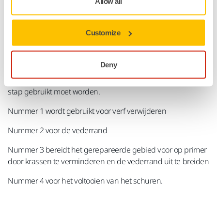
Allow all
Oppervlaktevoorbereiding zich op het gehele proces en dit
is een beslissende factor. Naast het maximaliseren van de
prestaties van elke afzonderlijke fase van het proces, is elke
Customize
stap ook geoptimaliseerd om perfect samen te werken met
alle andere stappen. Mirka's OSP schuurmiddelen zijn
Deny
duidelijk gemarkeerd met nummers, waardoor het
gemakkelijk is om te weten welke schijf of strip voor elke
stap gebruikt moet worden.
Nummer 1 wordt gebruikt voor verf verwijderen
Nummer 2 voor de vederrand
Nummer 3 bereidt het gerepareerde gebied voor op primer
door krassen te verminderen en de vederrand uit te breiden
Nummer 4 voor het voltooien van het schuren.