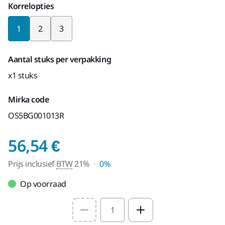
Korrelopties
1
2
3
Aantal stuks per verpakking
x1 stuks
Mirka code
OS5BG001013R
Prijs inclusief BTW 2
56,54 €
Prijs inclusief
BTW
21%
0%
Op voorraad
Select quantity value