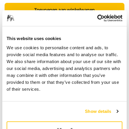
Toevoegen aan winkelwagen
SPECIAAL VOOR U
Levering in Nederland
This website uses cookies
Geen verzendkosten bij bestellingen vanaf €49,90
We use cookies to personalise content and ads, to
incl. btw
provide social media features and to analyse our traffic.
Veilige betaling
We also share information about your use of our site with
our social media, advertising and analytics partners who
Track & Trace
may combine it with other information that you’ve
provided to them or that they’ve collected from your use
of their services.
Productinformatie
Technische details
Downloads
Show details
Zoals de naam al aangeeft, richt de Geoptimaliseerde