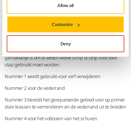
Allow all
Zoals de naam al aangeeft, richt de Geoptimaliseerde
Oppervlaktevoorbereiding zich op het gehele proces en dit
is een beslissende factor. Naast het maximaliseren van de
Customize
prestaties van elke afzonderlijke fase van het proces, is elke
stap ook geoptimaliseerd om perfect samen te werken met
alle andere stappen. Mirka's OSP schuurmiddelen zijn
Deny
duidelijk gemarkeerd met nummers, waardoor het
gemakkelijk is om te weten welke schijf of strip voor elke
stap gebruikt moet worden.
Nummer 1 wordt gebruikt voor verf verwijderen
Nummer 2 voor de vederrand
Nummer 3 bereidt het gerepareerde gebied voor op primer
door krassen te verminderen en de vederrand uit te breiden
Nummer 4 voor het voltooien van het schuren.