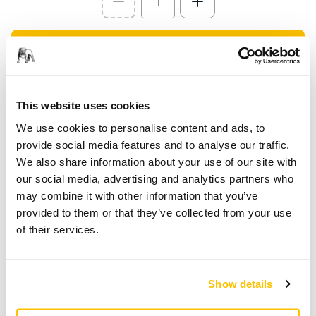
Select quantity value
Toevoegen aan winkelwagen
SPECIAAL VOOR U
Levering in Nederland
This website uses cookies
We use cookies to personalise content and ads, to
Geen verzendkosten bij bestellingen vanaf €49,90
provide social media features and to analyse our traffic.
incl. btw
We also share information about your use of our site with
Veilige betaling
our social media, advertising and analytics partners who
Track & Trace
may combine it with other information that you’ve
provided to them or that they’ve collected from your use
of their services.
Productinformatie
Show details
Technische details
Downloads