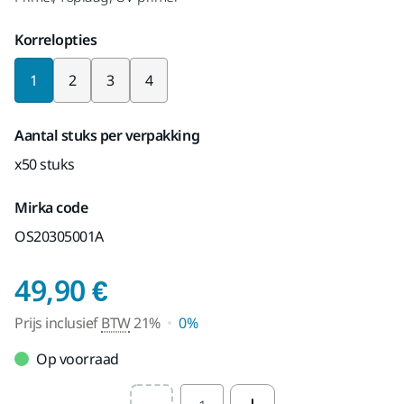
Korrelopties
1
2
3
4
Aantal stuks per verpakking
x50 stuks
Mirka code
OS20305001A
Prijs inclusief BTW 2
49,90 €
Prijs inclusief
BTW
21%
0%
Op voorraad