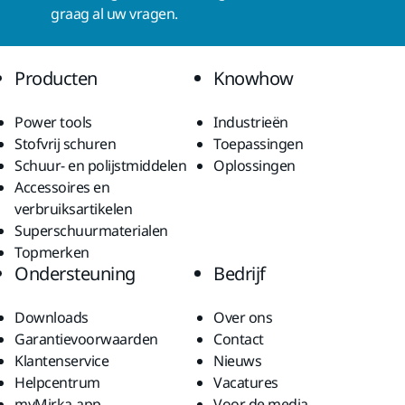
graag al uw vragen.
Producten
Knowhow
Power tools
Industrieën
Stofvrij schuren
Toepassingen
Schuur- en polijstmiddelen
Oplossingen
Accessoires en
verbruiksartikelen
Superschuurmaterialen
Topmerken
Ondersteuning
Bedrijf
Downloads
Over ons
Garantievoorwaarden
Contact
Klantenservice
Nieuws
Helpcentrum
Vacatures
myMirka-app
Voor de media