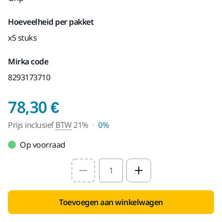
Hoeveelheid per pakket
x5 stuks
Mirka code
8293173710
Prijs inclusief BTW 2
78,30 €
Prijs inclusief
BTW
21%
0%
Op voorraad
Select quantity value
Toevoegen aan winkelwagen