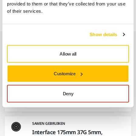
provided to them or that they’ve collected from your use
levensduur van de steunschijf te verlengen. Wijzig het
of their services.
regelmatig om de prestaties op peil te houden.
Show details
Verwante producten
Allow all
SAMEN GEBRUIKEN
Steunschijf Net 175mm M9 Grip 37H
Customize
Medium
Voor Mirka® DEROS II 175 mm / 7”. Speciaal
Deny
voor profielschuren en toepassingen waarbij
een…
SAMEN GEBRUIKEN
Interface 175mm 37G 5mm,