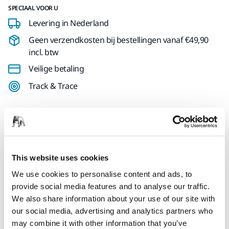
SPECIAAL VOOR U
Levering in Nederland
Geen verzendkosten bij bestellingen vanaf €49,90
incl. btw
Veilige betaling
Track & Trace
Productinformatie
Technische details
Downloads
This website uses cookies
We use cookies to personalise content and ads, to
provide social media features and to analyse our traffic.
Padsaver voor 175 mm steunschijf. Ontworpen om de
We also share information about your use of our site with
steunschijf te beschermen tegen slijtage bij agressief en
our social media, advertising and analytics partners who
continu schuren met netproducten. Plaats de pad saver
may combine it with other information that you’ve
tussen de steunschijf en het schuurmiddel om de