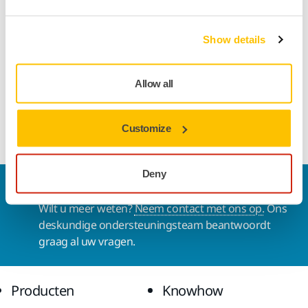
Lengte
70 mm
Show details
Breedte
30 mm
Allow all
Customize
Deny
Contact
Wilt u meer weten?
Neem contact met ons op.
Ons
deskundige ondersteuningsteam beantwoordt
graag al uw vragen.
Producten
Knowhow