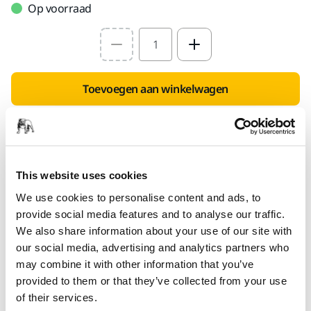
Op voorraad
Select quantity value
Toevoegen aan winkelwagen
SPECIAAL VOOR U
Levering in Nederland
Geen verzendkosten bij bestellingen vanaf €49,90
This website uses cookies
incl. btw
We use cookies to personalise content and ads, to
Veilige betaling
provide social media features and to analyse our traffic.
We also share information about your use of our site with
Track & Trace
our social media, advertising and analytics partners who
may combine it with other information that you’ve
provided to them or that they’ve collected from your use
Technische details
of their services.