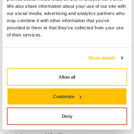
We also share information about your use of our site with
Toevoegen aan winkelwagen
our social media, advertising and analytics partners who
may combine it with other information that you’ve
provided to them or that they’ve collected from your use
SPECIAAL VOOR U
of their services.
Levering in Nederland
Geen verzendkosten bij bestellingen vanaf €49,90
incl. btw
Show details
Veilige betaling
Track & Trace
Allow all
Customize
Productinformatie
Technische details
Deny