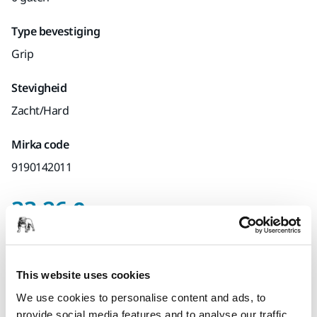
Type bevestiging
Grip
Stevigheid
Zacht/Hard
Mirka code
9190142011
Prijs inclusief BTW 2
33,26 €
Prijs inclusief
BTW
21%
0%
Op voorraad
This website uses cookies
We use cookies to personalise content and ads, to
Select quantity value
provide social media features and to analyse our traffic.