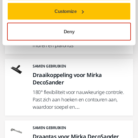
Customize
COMPATIBEL MET
DecoSander 80 x 230 mm / 225 mm
Een handmatige schuurstok, ontworpen
Deny
voor stofvrij en nauwkeurig schuren van
muren en plafonds
SAMEN GEBRUIKEN
Draaikoppeling voor Mirka
DecoSander
180° flexibiliteit voor nauwkeurige controle.
Past zich aan hoeken en contouren aan,
waardoor soepel en…
SAMEN GEBRUIKEN
Draagtas voor Mirka DecoSander