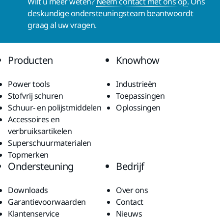
Wilt u meer weten?
Neem contact met ons op.
Ons
deskundige ondersteuningsteam beantwoordt
graag al uw vragen.
Producten
Knowhow
Power tools
Industrieën
Stofvrij schuren
Toepassingen
Schuur- en polijstmiddelen
Oplossingen
Accessoires en
verbruiksartikelen
Superschuurmaterialen
Topmerken
Ondersteuning
Bedrijf
Downloads
Over ons
Garantievoorwaarden
Contact
Klantenservice
Nieuws