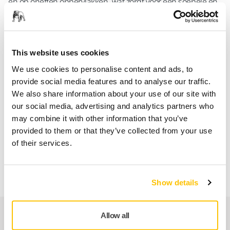
en op oneffen oppervlakken, wat zorgt voor een soepele en
efficiënte werkwijze.
Verstelbare lengte
: Uitschuifbaar van 1,1 m tot 1,8 m,
ideaal voor hoge of moeilijk bereikbare gebieden.
This website uses cookies
Verbeterd comfort
: Pas het gereedschap aan op een
We use cookies to personalise content and ads, to
comfortabele werkhoogte, waardoor de belasting bij
provide social media features and to analyse our traffic.
langdurig gebruik wordt verminderd.
We also share information about your use of our site with
Betere toegankelijkheid
: Bereik moeilijk toegankelijke
our social media, advertising and analytics partners who
plaatsen moeiteloos, wat de efficiëntie verhoogt.
may combine it with other information that you’ve
180° flexibiliteit
: Werkt naadloos samen met de
provided to them or that they’ve collected from your use
schuurkop, past zich aan verschillende hoeken en
of their services.
contouren aan voor nauwkeurig schuren op oneffen
oppervlakken.
Show details
Verwante producten
Allow all