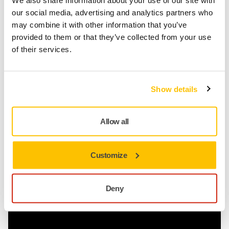
We also share information about your use of our site with
our social media, advertising and analytics partners who
Com um padrão de riscos consistente e corte rápido, o novo
may combine it with other information that you’ve
Mirka Galaxy é uma escolha eficiente e sem esforço para
provided to them or that they’ve collected from your use
um processo de lixamento de superfície rígida. Os grãos
of their services.
mais finos são especialmente fáceis de polir quando se
busca um acabamento brilhante ou de alto brilho, usando
Mirka Abralon para lixamento úmido e compostos polidores
Show details
Mirka Polarshine®.
Allow all
Processo fácil com Mirka® Galaxy
Lixamento de mesa de rio de resina epóxi
Customize
Deny