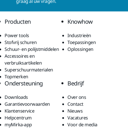
graag al uw vragen.
Producten
Knowhow
Power tools
Industrieën
Stofvrij schuren
Toepassingen
Schuur- en polijstmiddelen
Oplossingen
Accessoires en
verbruiksartikelen
Superschuurmaterialen
Topmerken
Ondersteuning
Bedrijf
Downloads
Over ons
Garantievoorwaarden
Contact
Klantenservice
Nieuws
Helpcentrum
Vacatures
myMirka-app
Voor de media