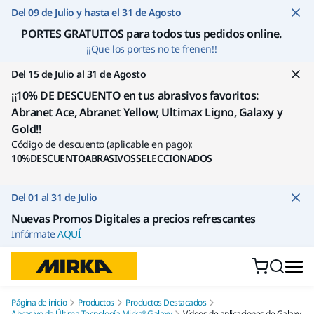
Ir a contenido
Del 09 de Julio y hasta el 31 de Agosto
PORTES GRATUITOS para todos tus pedidos online
.
¡¡Que los portes no te frenen!!
Del 15 de Julio al 31 de Agosto
¡¡10% DE DESCUENTO en tus abrasivos favoritos:
Abranet Ace, Abranet Yellow, Ultimax Ligno, Galaxy y
Gold!!
Código de descuento (aplicable en pago):
10%DESCUENTOABRASIVOSSELECCIONADOS
Del 01 al 31 de Julio
Nuevas Promos Digitales a precios refrescantes
Infórmate
AQUÍ
Página de inicio
Productos
Productos Destacados
Abrasivo de Última Tecnología Mirka® Galaxy
Vídeos de aplicaciones de Galaxy