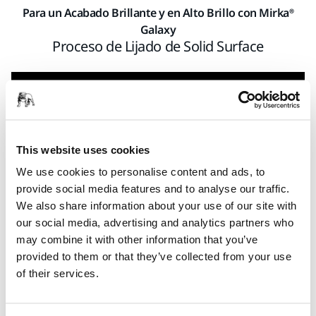
Para un Acabado Brillante y en Alto Brillo con Mirka®
Galaxy
Proceso de Lijado de Solid Surface
This website uses cookies
We use cookies to personalise content and ads, to
provide social media features and to analyse our traffic.
We also share information about your use of our site with
our social media, advertising and analytics partners who
may combine it with other information that you’ve
provided to them or that they’ve collected from your use
El nuevo Mirka Galaxy es una opción eficaz y sencilla para
of their services.
lijar Solid Surface gracias a su patrón de rayado uniforme y
a su corte rápido. Los granos más finos son especialmente
fáciles de pulir cuando se busca un acabado brillante o en