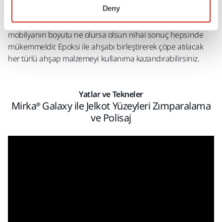
Deny
karakteristiklerinin ve özelliklerinin korunmasına yardımcı
olur. Sehpalar, yan sehpalar ve hatta mutfak masaları;
mobilyanın boyutu ne olursa olsun nihai sonuç hepsinde
mükemmeldir. Epoksi ile ahşabı birleştirerek çöpe atılacak
her türlü ahşap malzemeyi kullanıma kazandırabilirsiniz.
Yatlar ve Tekneler
Mirka® Galaxy ile Jelkot Yüzeyleri Zımparalama
ve Polisaj