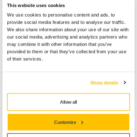
This website uses cookies
We use cookies to personalise content and ads, to
Mirka® Galaxy ile Boya işlemi
provide social media features and to analyse our traffic.
Epoksi nehir masa zımparalama
We also share information about your use of our site with
our social media, advertising and analytics partners who
may combine it with other information that you’ve
provided to them or that they’ve collected from your use
of their services.
Show details
Allow all
Epoksi nehir masaları zımparalamak için kolay bir işlem mi
Customize
arıyorsunuz? Mirka® Galaxy ile zımparalama, güzel ahşap
damarlarını öne çıkarır ve ağacın benzersiz