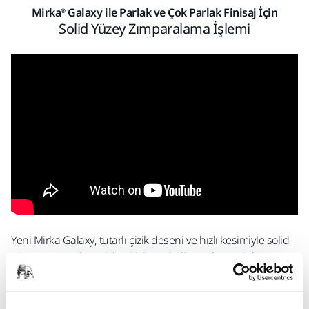
Mirka® Galaxy ile Parlak ve Çok Parlak Finisaj İçin
Solid Yüzey Zımparalama İşlemi
Yeni Mirka Galaxy, tutarlı çizik deseni ve hızlı kesimiyle solid
yüzey zımparalama işlemi için verimli ve zahmetsiz bir
seçimdir. Özellikle daha ince kumlarla, nemli zımparalama
için Mirka Abralon ve Mirka Polarshine® polisaj ürünlerini
kullanarak, parlak veya çok parlak finisaj elde etmek kolaydır.