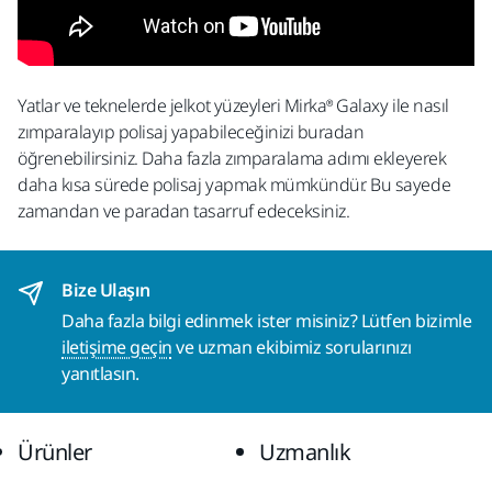
Yatlar ve teknelerde jelkot yüzeyleri Mirka® Galaxy ile nasıl
zımparalayıp polisaj yapabileceğinizi buradan
öğrenebilirsiniz. Daha fazla zımparalama adımı ekleyerek
daha kısa sürede polisaj yapmak mümkündür. Bu sayede
zamandan ve paradan tasarruf edeceksiniz.
Bize Ulaşın
Daha fazla bilgi edinmek ister misiniz? Lütfen bizimle
iletişime geçin
ve uzman ekibimiz sorularınızı
yanıtlasın.
Ürünler
Uzmanlık