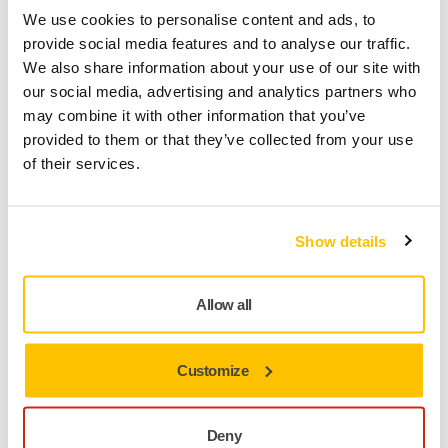
We use cookies to personalise content and ads, to
provide social media features and to analyse our traffic.
We also share information about your use of our site with
our social media, advertising and analytics partners who
may combine it with other information that you’ve
provided to them or that they’ve collected from your use
of their services.
ASSISTÊNCIA DE MÁQUINAS, DICAS PARA ATENDIMENTO PRÓPRIO
Quando e como lubrificar uma lixadora
Show details
pneumática?
Allow all
ASSISTÊNCIA DE MÁQUINAS, DICAS PARA ATENDIMENTO PRÓPRIO
Customize
Como trocar o prato de apoio da Mirka
DEOS?
Deny