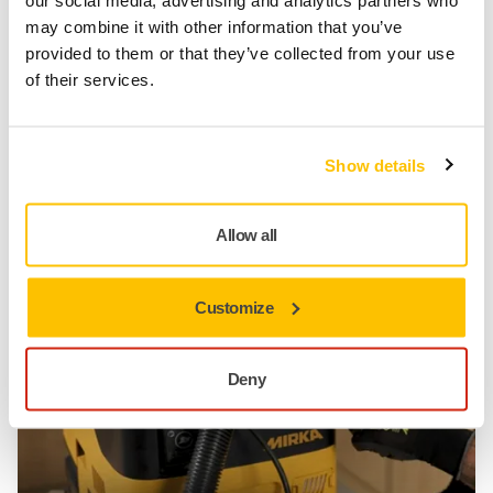
our social media, advertising and analytics partners who
Having trouble starting your Mirka® DEXOS Dust
may combine it with other information that you’ve
Extractor? Follow these simple troubleshooting steps
provided to them or that they’ve collected from your use
to get it running smoothly again! First, check the
of their services.
power connection to ensure the cord is plugged in
and electricity is flowing. Next, verify that the main
switch on the back is turned on. Finally, press the
On/Off button and the Play button on the front of the
Show details
machine. Watch this quick guide for step-by-step
instructions to solve the issue and get your dust
Allow all
extractor working!
Customize
Deny