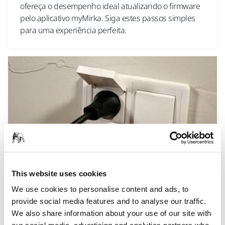
ofereça o desempenho ideal atualizando o firmware
pelo aplicativo myMirka. Siga estes passos simples
para uma experiência perfeita.
This website uses cookies
ASSISTÊNCIA DE MÁQUINAS, ASPIRADORES, RESOLUÇÃO DE
PROBLEMAS DO NOVO ASPIRADOR DE PÓ
We use cookies to personalise content and ads, to
Porque é que o meu Aspirador de Pó Mirka®
provide social media features and to analyse our traffic.
DEXOS não arranca?
We also share information about your use of our site with