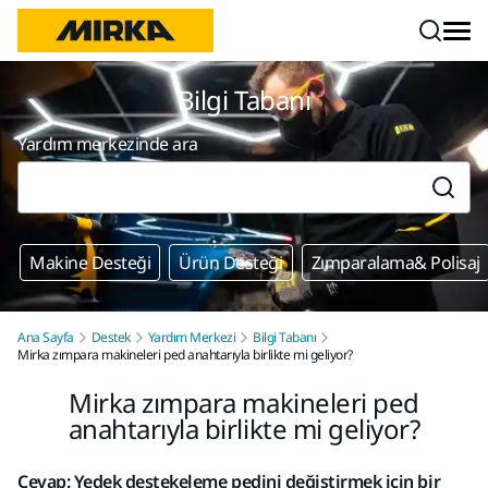
İçeriğe atla
Bilgi Tabanı
Yardım merkezinde ara
Makine Desteği
Ürün Desteği
Zımparalama& Polisaj
Ana Sayfa
Destek
Yardım Merkezi
Bilgi Tabanı
Mirka zımpara makineleri ped anahtarıyla birlikte mi geliyor?
Mirka zımpara makineleri ped
anahtarıyla birlikte mi geliyor?
Cevap: Yedek destekeleme pedini değiştirmek için bir