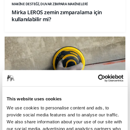
MAKINE DESTEĞI, DUVAR ZIMPARA MAKINELERI
Mirka LEROS zemin zımparalama için
kullanılabilir mi?
This website uses cookies
MAKINE DESTEĞI, HAVALI ZIMPARA MAKINELERI
We use cookies to personalise content and ads, to
Neden hava çıkışından hava gelmesine
provide social media features and to analyse our traffic.
rağmen zımpara makinem çalışmıyor?
We also share information about your use of our site with
our social media, advertising and analytics partners who