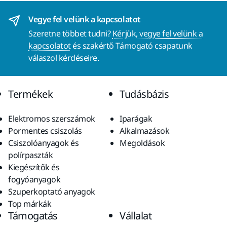
Vegye fel velünk a kapcsolatot
Szeretne többet tudni?
Kérjük, vegye fel velünk a
kapcsolatot
és szakértő Támogató csapatunk
válaszol kérdéseire.
Termékek
Tudásbázis
Elektromos szerszámok
Iparágak
Pormentes csiszolás
Alkalmazások
Csiszolóanyagok és
Megoldások
polírpaszták
Kiegészítők és
fogyóanyagok
Szuperkoptató anyagok
Top márkák
Támogatás
Vállalat