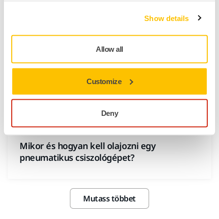
Show details
Allow all
Customize
Deny
SZERSZÁMTÁMOGATÁS, TIPPEK AZ ÖNÁLLÓ SZERVIZELÉSHEZ
Mikor és hogyan kell olajozni egy
pneumatikus csiszológépet?
Mutass többet