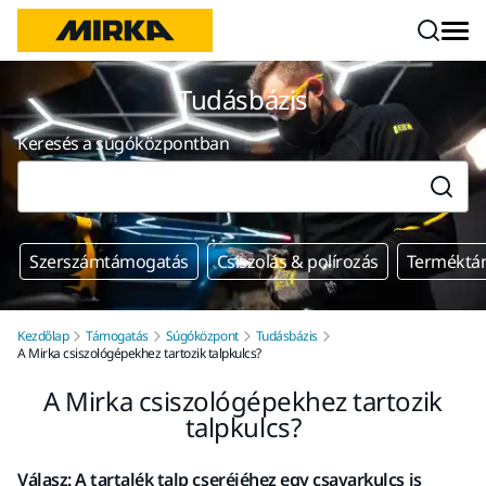
Ugrás a tartalomhoz
Tudásbázis
Keresés a súgóközpontban
Szerszámtámogatás
Csiszolás & polírozás
Terméktá
Kezdőlap
Támogatás
Súgóközpont
Tudásbázis
A Mirka csiszológépekhez tartozik talpkulcs?
A Mirka csiszológépekhez tartozik
talpkulcs?
Válasz: A tartalék talp cseréjéhez egy csavarkulcs is