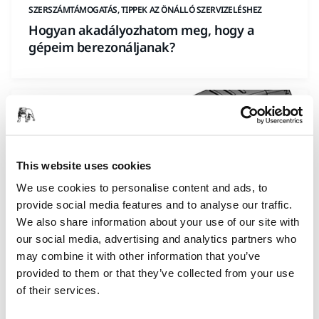
SZERSZÁMTÁMOGATÁS, TIPPEK AZ ÖNÁLLÓ SZERVIZELÉSHEZ
Hogyan akadályozhatom meg, hogy a
gépeim berezonáljanak?
This website uses cookies
We use cookies to personalise content and ads, to
provide social media features and to analyse our traffic.
We also share information about your use of our site with
our social media, advertising and analytics partners who
may combine it with other information that you’ve
SZERSZÁMTÁMOGATÁS, TIPPEK AZ ÖNÁLLÓ SZERVIZELÉSHEZ
provided to them or that they’ve collected from your use
Hogyan lehet megjavítani a törött kábelt a
of their services.
Mirka DEROS/DEOS/LEROS készüléken?