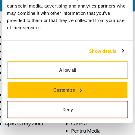
va răspunde la întrebări.
our social media, advertising and analytics partners who
may combine it with other information that you’ve
provided to them or that they’ve collected from your use
Produse
Expertiză
of their services.
Scule electrice
Industrii
Șlefuire fără praf
Aplicații
Abrazivi și compuși
Soluții
Show details
Accesorii și consumabile
Superabrazivi
Allow all
Branduri de top
Asistență
Companie
Customize
Descărcări
Despre noi
Termenii de garanție
Contactaţi-ne
Serviciu clienți
Newsletter
Deny
Centrul de ajutor
Știri
Aplicația myMirka
Carieră
Pentru Media