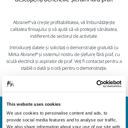
Abranet® vă crește profitabilitatea, vă îmbunătățește
calitatea finisajului și vă ajută să vă protejați sănătatea,
indiferent de sectorul de activitate.
Introduceți datele și solicitați o demonstrație gratuită cu
Mirka Abranet® și sistemul nostru de șlefuire fără praf, cu
sculă electrică și aspirator de praf. Veți fi contactat pentru a
stabili o dată și o oră pentru o demonstrație.
Organizăm doar demonstrații pentru companii și
profesioniști cu cod fiscal înregistrat.
This website uses cookies
Contactaţi-ne
We use cookies to personalise content and ads, to
Doriți să aflați mai multe?
Vă rugăm să ne contactați
,
provide social media features and to analyse our traffic.
iar echipa noastră de suport formată din experți vă
We also share information about your use of our site with