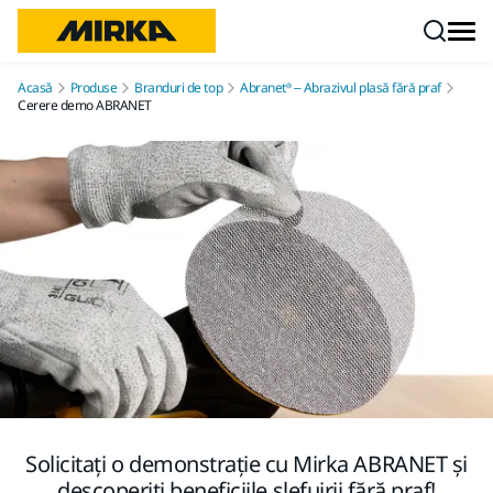
Mergi la conținut
Acasă
Produse
Branduri de top
Abranet® – Abrazivul plasă fără praf
Cerere demo ABRANET
Solicitați o demonstrație cu Mirka ABRANET și
descoperiți beneficiile șlefuirii fără praf!