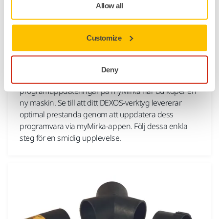
Allow all
VERKTYGSSUPPORT, DAMMSUGARE, FELSÖKNING AV NY
Customize
DAMMSUGARE
Hur man uppdaterar Mirka® DEXOS
programvara
Deny
Vi rekommenderar att du letar efter nya
programuppdateringar på myMirka när du köper en
ny maskin. Se till att ditt DEXOS-verktyg levererar
optimal prestanda genom att uppdatera dess
programvara via myMirka-appen. Följ dessa enkla
steg för en smidig upplevelse.