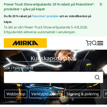
Gå till innehållet
Power Truck Show-erbjudande: 20 % rabatt på Polarshine®-
produkter + gåva på köpet
Du får 20 % rabatt på
Polarshine®-produkter
och en mikrofiberduk på
köpet.
Ta del av vårt Power Truck Show-erbjudande 5–9.8.2026.
Erbjudandet aktiveras automatiskt i varukorgen.
Kunskapsdatabas
Sök i hjälpcentret
Webbshop
Verktygssupport
Slipning & polering