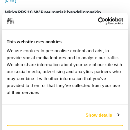
(länk)
Mirka PBS 10 NV Pneumatisk bandslipmaskin
Serienumret finns på avtryckaren.
Mirka PBS 13 NV Pneumatisk bandslipmaskin
Serienumret finns på undersidan av maskinen, på den gula
This website uses cookies
verktygskroppen.
We use cookies to personalise content and ads, to
provide social media features and to analyse our traffic.
Relaterade artiklar
We also share information about your use of our site with
our social media, advertising and analytics partners who
may combine it with other information that you’ve
provided to them or that they’ve collected from your use
of their services.
Show details