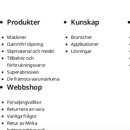
Produkter
Kunskap
Maskiner
Branscher
Dammfri slipning
Applikationer
Slipmaterial och medel
Lösningar
Tillbehör och
förbrukningsvaror
Superabrasives
De främsta varumärkena
Webbshop
Försäljingsvillkor
Returnera en vara
Vanliga frågor
Retur av Mirka
batteriverktyg och