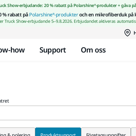
Gå till innehållet
uck Show-erbjudande: 20 % rabatt på Polarshine®-produkter + gåva p
0 % rabatt på
Polarshine®-produkter
och en mikrofiberduk på 
wer Truck Show-erbjudande 5–9.8.2026. Erbjudandet aktiveras automatisk
H
ow-how
Support
Om oss
ntret
ing & polering
Produktsupport
Företagsuppgifter