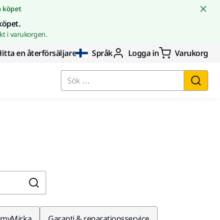
å köpet
köpet.
t i varukorgen.
itta en återförsäljare
Språk
Logga in
Varukorg
Sök …
myMirka
Garanti & reparationsservice