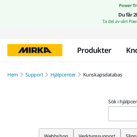
Power Tr
Du får 2
Ta del av vårt Po
Produkter
Kn
Hem
Support
Hjälpcenter
Kunskapsdatabas
Sök i hjälpce
Webbshop
Verktygssupport
Slipn