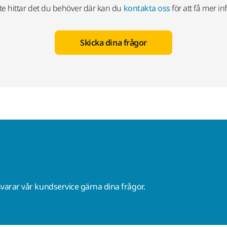
e hittar det du behöver där kan du
kontakta oss
för att få mer in
Skicka dina frågor
varar vår kundservice gärna dina frågor.