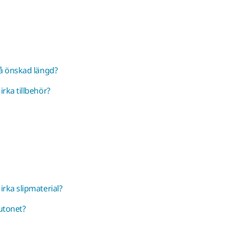
få önskad längd?
rka tillbehör?
rka slipmaterial?
utonet?