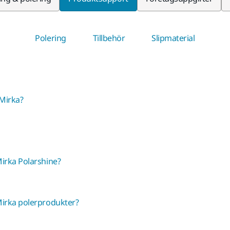
Polering
Tillbehör
Slipmaterial
 Mirka?
irka Polarshine?
Mirka polerprodukter?