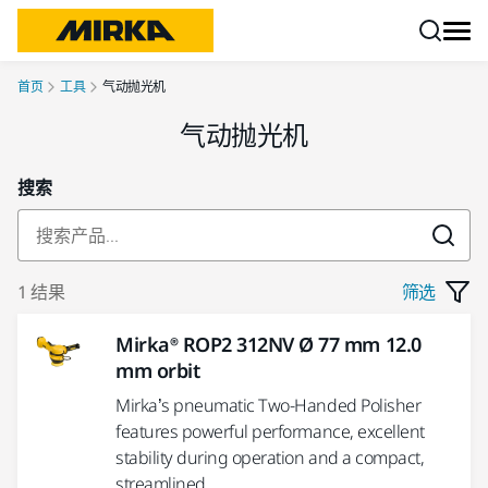
跳转至内容
首页
工具
气动抛光机
气动抛光机
搜索
1 结果
筛选
Mirka® ROP2 312NV Ø 77 mm 12.0
mm orbit
Mirka’s pneumatic Two-Handed Polisher
features powerful performance, excellent
stability during operation and a compact,
streamlined...