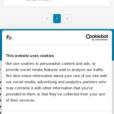
1
联系我们
您想了解更多信息？
请联系我们
，我们的专家客服团队
将解答您的问题。
This website uses cookies
We use cookies to personalise content and ads, to
产品
行业应用
provide social media features and to analyse our traffic.
We also share information about your use of our site with
电动工具
行业
our social media, advertising and analytics partners who
无尘打磨
应用
may combine it with other information that you’ve
砂纸和抛光蜡
解决方案
provided to them or that they’ve collected from your use
配件和耗材
of their services.
超硬磨具
核心产品