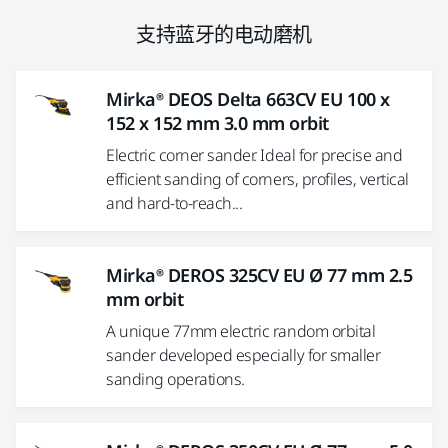
支持蓝牙的电动磨机
Mirka® DEOS Delta 663CV EU 100 x
152 x 152 mm 3.0 mm orbit
Electric corner sander. Ideal for precise and
efficient sanding of corners, profiles, vertical
and hard-to-reach...
Mirka® DEROS 325CV EU Ø 77 mm 2.5
mm orbit
A unique 77mm electric random orbital
sander developed especially for smaller
sanding operations.