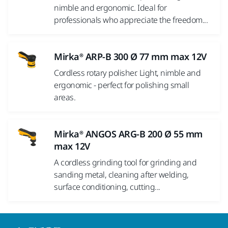
nimble and ergonomic. Ideal for
professionals who appreciate the freedom...
Mirka® ARP-B 300 Ø 77 mm max 12V
Cordless rotary polisher. Light, nimble and
ergonomic - perfect for polishing small
areas.
Mirka® ANGOS ARG-B 200 Ø 55 mm
max 12V
A cordless grinding tool for grinding and
sanding metal, cleaning after welding,
surface conditioning, cutting...