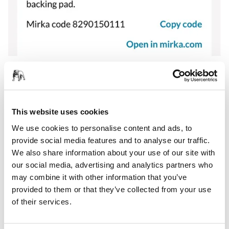
您可以通过 myMirka 查看配件和相关产品，它们将帮助您提
高磨卡工具的使用效率。
This website uses cookies
We use cookies to personalise content and ads, to
provide social media features and to analyse our traffic.
监控您工具的振动暴露值
We also share information about your use of our site with
工具的振动暴露值
our social media, advertising and analytics partners who
may combine it with other information that you’ve
provided to them or that they’ve collected from your use
of their services.