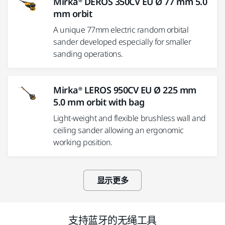
Mirka® DEROS 350CV EU Ø 77 mm 5.0
mm orbit
A unique 77mm electric random orbital
sander developed especially for smaller
sanding operations.
Mirka® LEROS 950CV EU Ø 225 mm
5.0 mm orbit with bag
Light-weight and flexible brushless wall and
ceiling sander allowing an ergonomic
working position.
显示更多
支持蓝牙的无绳工具