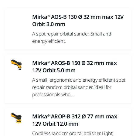
Mirka® AOS-B 130 Ø 32 mm max 12V
Orbit 3.0 mm
A spot repair orbital sander. Small and
energy efficient.
Mirka® AROS-B 150 Ø 32 mm max
12V Orbit 5.0 mm
A small, ergonomic and energy efficient spot
repair random orbital sander. Ideal for
professionals who...
Mirka® AROP-B 312 Ø 77 mm max
12V Orbit 12.0 mm
Cordless random orbital polisher. Light,